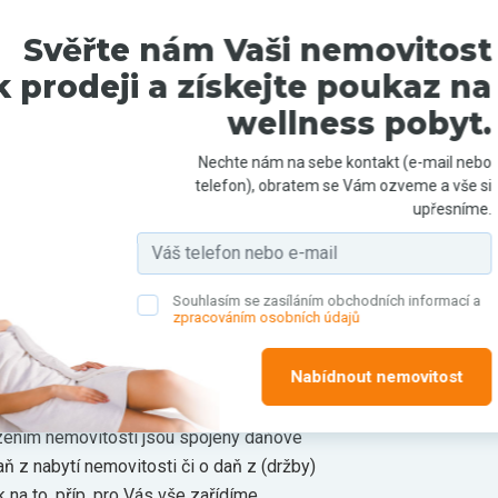
oručujeme uložit prostředky do advokátní
Zároveň je pak pod kontrolou vyplácení
věřte nám Vaši nemovitost
 podle předem sjednaných pravidel.
rodeji a získejte poukaz na
wellness pobyt.
emáte dostatek prostředků na pořízení
eme financování různými formami, nejčastěji
Nechte nám na sebe kontakt (e-mail nebo
telefon), obratem se Vám ozveme a vše si
upřesníme.
ostí - budeme při Vás stát i při fyzickém
ete tak našich zkušeností a předání
ředávací protokoly mezi oběma stranami
Souhlasím se zasíláním obchodních informací a
zpracováním osobních údajů
stavy všech medií, vyplníme formuláře na
Nabídnout nemovitost
společenství vlastníků či družstvo
ízením nemovitosti jsou spojeny daňové
aň z nabytí nemovitosti či o daň z (držby)
na to, příp. pro Vás vše zařídíme.