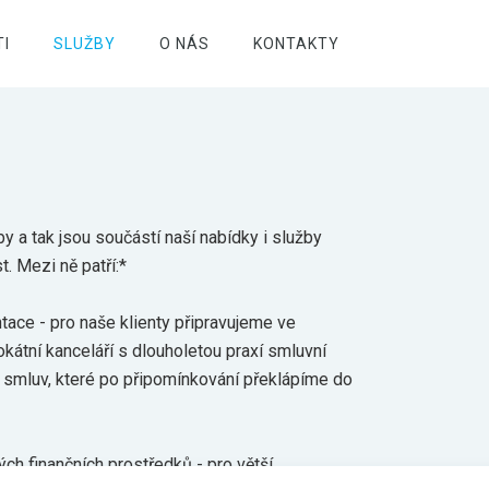
I
SLUŽBY
O NÁS
KONTAKTY
 a tak jsou součástí naší nabídky i služby
st. Mezi ně patří:*
tace - pro naše klienty připravujeme ve
kátní kanceláří s dlouholetou praxí smluvní
smluv, které po připomínkování překlápíme do
ch finančních prostředků - pro větší