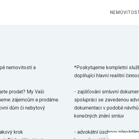
NEMOVITOST
upě nemovitostí a
*Poskytujeme kompletní služby
doplňující hlavní realitní činno
ejete prodat? My Vaši
- zajišťování smluvní dokumen
ídneme zájemcům a prodáme.
spolupráci se zavedenou advo
nžovní dům či nebytový
dokumentaci v podobě návrhů 
konečných znění smluv
Takový krok
- advokátní úschovy převáděný