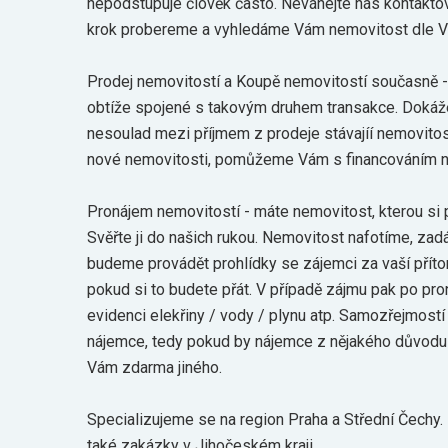
nepodstupuje člověk často. Neváhejte nás kontaktov
krok probereme a vyhledáme Vám nemovitost dle Va
Prodej nemovitostí a Koupě nemovitostí současně
obtíže spojené s takovým druhem transakce. Dokáž
nesoulad mezi příjmem z prodeje stávajíí nemovito
nové nemovitosti, pomůžeme Vám s financováním n
Pronájem nemovitostí - máte nemovitost, kterou si
Svěřte ji do našich rukou. Nemovitost nafotíme, za
budeme provádět prohlídky se zájemci za vaší přítom
pokud si to budete přát. V případě zájmu pak po p
evidenci elekřiny / vody / plynu atp. Samozřejmostí
nájemce, tedy pokud by nájemce z nějakého důvodu
Vám zdarma jiného.
Specializujeme se na region Praha a Střední Čechy.
také zakázky v Jihočeském kraji.