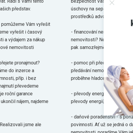
at. Rádi s Vámi tento
bezpečnost Vašich peněz dop
šich představ.
úschovy na separátním účtě. 
S
prostředků advokátem přesně
k p
 - pomůžeme Vám vyřešit
eme vyřešit i časový
- financování nemovitostí - n
sti a výdajem za nákup
nemovitosti? Nevadí. Zajišťuj
ové nemovitosti
pak samozřejmě hypotákami.
 přejete pronajmout?
- pomoc při předávání nemovit
dáme do inzerce a
předávání nemovitosti. Využij
nosti, příp. i bez
proběhne hladce. Zajistíme p
ronajmutí převedeme
 je roční garance
- převody energií - zapíšeme 
 ukončil nájem, najdeme
převody energií, informujeme 
- daňové poradenství - s poř
 Realizovali jsme ale
povinnosti. Ať už se jedná o d
nemovitosti, poradíme Vám jak 