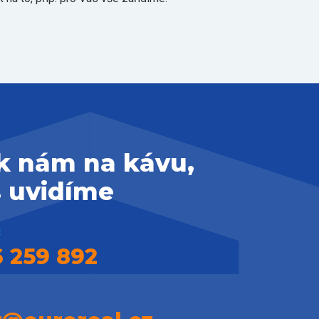
 k nám na kávu,
s uvidíme
:
 259 892