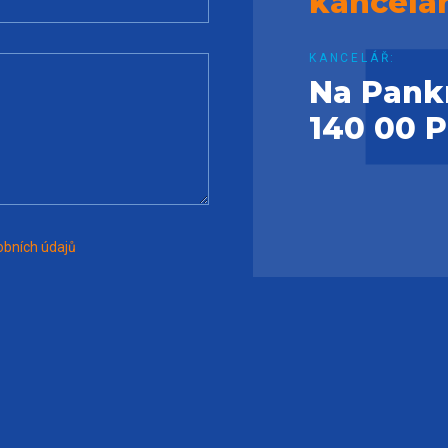
kancela
KANCELÁŘ:
Na Pank
140 00 
bních údajů