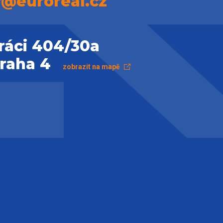
r@euroreal.cz
ráci 404/30a
Praha 4
zobrazit na mapě